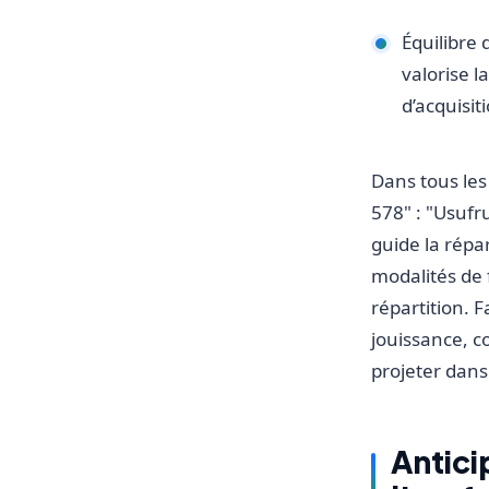
Équilibre d
valorise l
d’acquisi
Dans tous les 
578" : "Usufru
guide la répa
modalités de 
répartition. 
jouissance, 
projeter dans
Anticip