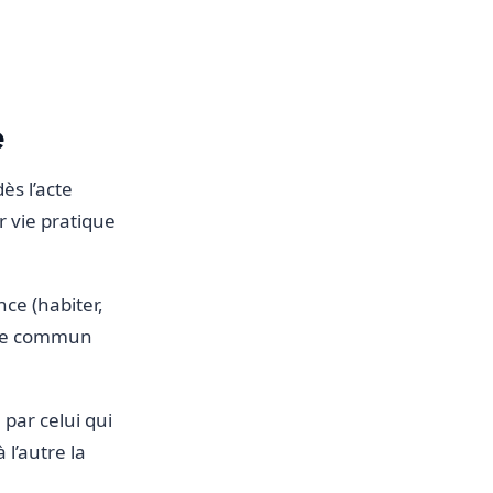
e
ès l’acte
r vie pratique
nce (habiter,
oine commun
 par celui qui
 l’autre la