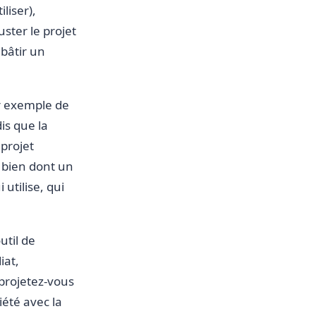
liser),
ster le projet
 bâtir un
ar exemple de
dis que la
projet
n bien dont un
 utilise, qui
util de
iat,
 projetez-vous
riété avec la