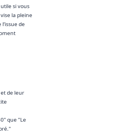
utile si vous
vise la pleine
 l’issue de
 moment
et de leur
ite
0" que "Le
bré."