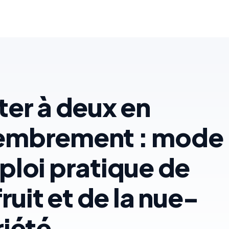
er à deux en
mbrement : mode
loi pratique de
fruit et de la nue-
iété