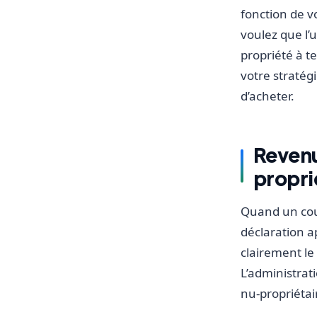
fonction de vo
voulez que l’
propriété à te
votre stratég
d’acheter.
Revenu
proprié
Quand un cou
déclaration ap
clairement l
L’administra
nu-propriéta