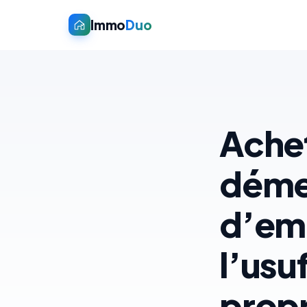
Immo
Duo
Achet
déme
d’emp
l’usu
propr