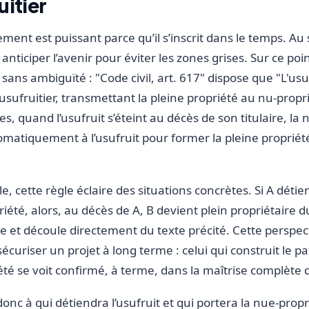
uitier
nt est puissant parce qu’il s’inscrit dans le temps. Au 
t anticiper l’avenir pour éviter les zones grises. Sur ce poin
sans ambiguïté : "Code civil, art. 617" dispose que "L'usuf
'usufruitier, transmettant la pleine propriété au nu-propr
s, quand l’usufruit s’éteint au décès de son titulaire, la
omatiquement à l’usufruit pour former la pleine propriété
, cette règle éclaire des situations concrètes. Si A détient
iété, alors, au décès de A, B devient plein propriétaire du
 et découle directement du texte précité. Cette perspec
sécuriser un projet à long terme : celui qui construit le p
été se voit confirmé, à terme, dans la maîtrise complète 
donc à qui détiendra l’usufruit et qui portera la nue-prop