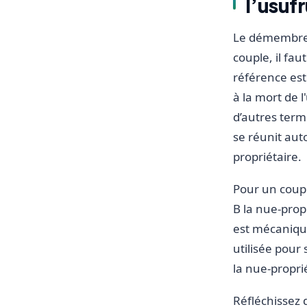
l’usufr
Le démembreme
couple, il fau
référence est 
à la mort de l
d’autres terme
se réunit aut
propriétaire.
Pour un couple
B la nue-propr
est mécanique
utilisée pour 
la nue-propri
Réfléchissez 