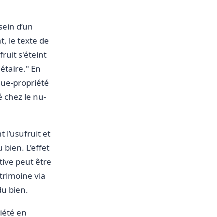
sein d’un
t, le texte de
ruit s'éteint
iétaire." En
 nue-propriété
 chez le nu-
 l’usufruit et
 bien. L’effet
tive peut être
atrimoine via
du bien.
riété en